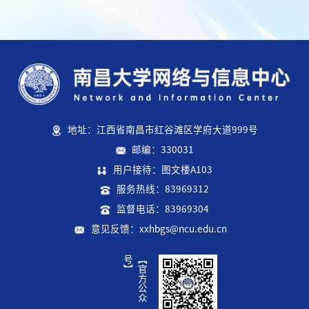
地址：江西省南昌市红谷滩区学府大道999号
邮编：330031
用户接待：图文楼A103
服务热线：83969312
监督电话：83969304
意见反馈：xxhbgs@ncu.edu.cn
】
【
官
方
公
众
号