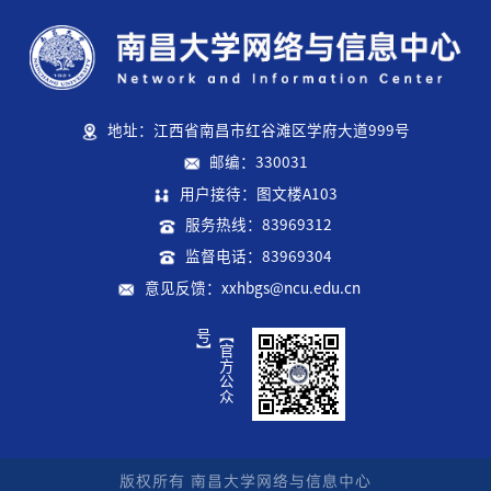
地址：江西省南昌市红谷滩区学府大道999号
邮编：330031
用户接待：图文楼A103
服务热线：83969312
监督电话：83969304
意见反馈：xxhbgs@ncu.edu.cn
】
【
官
方
公
众
号
版权所有 南昌大学网络与信息中心