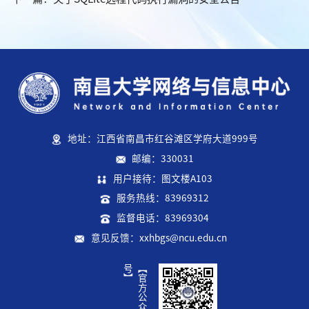
地址：江西省南昌市红谷滩区学府大道999号
邮编：330031
用户接待：图文楼A103
服务热线：83969312
监督电话：83969304
意见反馈：xxhbgs@ncu.edu.cn
】
【
官
方
公
众
号