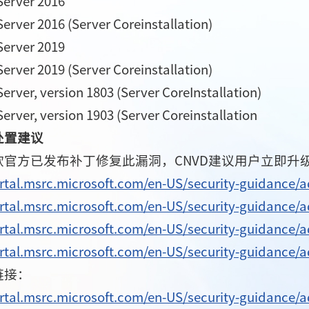
erver 2016
rver 2016 (Server Coreinstallation)
erver 2019
rver 2019 (Server Coreinstallation)
rver, version 1803 (Server CoreInstallation)
rver, version 1903 (Server Coreinstallation
处置建议
软官方已发布补丁修复此漏洞，CNVD建议用户立即升
ortal.msrc.microsoft.com/en-US/security-guidance/
ortal.msrc.microsoft.com/en-US/security-guidance/
ortal.msrc.microsoft.com/en-US/security-guidance/
ortal.msrc.microsoft.com/en-US/security-guidance/
链接：
ortal.msrc.microsoft.com/en-US/security-guidance/