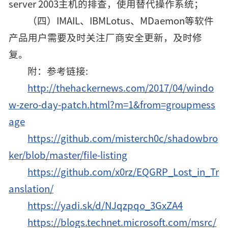
server 2003主机的排查，使用替代操作系统；
（四）IMAIL、IBMLotus、MDaemon等软件
产品用户需要及时关注厂商安全更新，及时修
复。
附：参考链接:
http://thehackernews.com/2017/04/windo
w-zero-day-patch.html?m=1&from=groupmess
age
https://github.com/misterch0c/shadowbro
ker/blob/master/file-listing
https://github.com/x0rz/EQGRP_Lost_in_Tr
anslation/
https://yadi.sk/d/NJqzpqo_3GxZA4
https://blogs.technet.microsoft.com/msrc/