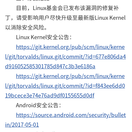
目前，Linux基金会已发布该漏洞的修复补
丁，请受影响用户尽快升级至最新版Linux Kernel
以消除安全风险。
Linux Kernel安全公告：
https://git.kernel.org/pub/scm/linux/kerne
l/git/torvalds/linux.git/commit/?id=677e806da4
d916052585301785d847c3b3e6186a
https://git.kernel.org/pub/scm/linux/kerne
l/git/torvalds/linux.git/commit/?id=f843ee6dd0
19bcece3e74e76ad9df0155655d0df
Android安全公告：
https://source.android.com/security/bullet
in/2017-05-01