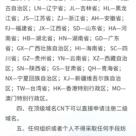
古自治区；LN—辽宁省；JL—吉林省；HL—黑龙
江省；JS—江苏省；ZJ—浙江省；AH—安徽省；
FJ—福建省；JX—江西省；SD—山东省；HA—河
南省；HB—湖北省；HN—湖南省；GD—广东
省；GX—广西壮族自治区；HI—海南省； SC—四
川省；GZ—贵州省；YN—云南省；XZ—西藏自治
区；SN—陕西省；GS—甘肃省；QH—青海省；
NX—宁夏回族自治区；XJ—新疆维吾尔族自治
区；TW—台湾省；HK—香港特别行政区；MO—
澳门特别行政区。
四、在顶级域名CN下可以直接申请注册二级
域名。
五、任何组织或者个人不得采取任何手段妨