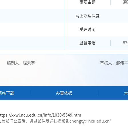
事项主题
通
网上办理深度
受理时间
监督电话
83
编制人：程天宇
审核人：邹伟平
表格下载
办事依据
常
ttps://xxwl.ncu.edu.cn/info/1030/5649.htm
门公章后，通过邮件发送扫描版到chengty@ncu.edu.cn"