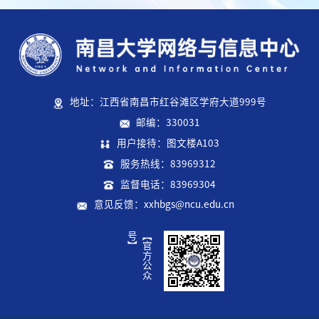
地址：江西省南昌市红谷滩区学府大道999号
邮编：330031
用户接待：图文楼A103
服务热线：83969312
监督电话：83969304
意见反馈：xxhbgs@ncu.edu.cn
】
【
官
方
公
众
号