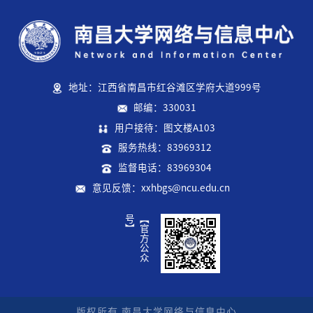
地址：江西省南昌市红谷滩区学府大道999号
邮编：330031
用户接待：图文楼A103
服务热线：83969312
监督电话：83969304
意见反馈：xxhbgs@ncu.edu.cn
】
【
官
方
公
众
号
版权所有 南昌大学网络与信息中心