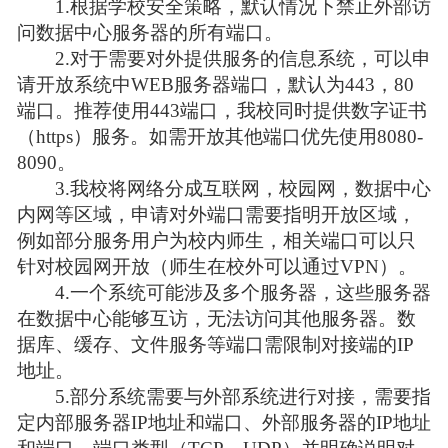
1.
根据学校安全策略，默认情况下禁止外部访
问数据中心服务器的所有端口。
2.
对于需要对外提供服务的信息系统，可以申
请开放系统中
WEB
服务器端口，默认为
443
，
80
端口。推荐使用
443
端口，我校同时提供数字证书
（
htt
ps
）服务。
如需开放其他端口优先使用
8
080-
8090
。
3.
我校将网络分成互联网，校园网，数据中心
内网等区域，申请对外端口需要指明开放区域，
例如部分服务用户为校内师生，相关端口可以只
针对校园网开放（师生在校外可以通过
VPN）。
4.
一个系统可能涉及多个服务器，这些服务器
在数据中心能够互访，无法访问其他服务器。
数
据库、缓存、文件服务等端口需限制对接端的
IP
地址。
5.
部分系统需要与外部系统进行对接，需要指
定内部服务器
IP
地址和端口、外部服务器的
IP
地址