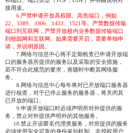
和端口、端口类型（
TCP，UDP）并明确说明对
接用途。
6
.
严禁申请开放高权限、高危端口，例如
22
、
3389
、
3
306
、
1
433
、
1
521
等。严禁数据传输
端口到互联网，严禁开放校内业务数据传输端口
到校园网和互联网。如果需要开启，需要单独申
请，并说明原因。
7.
网络与信息中心将不定期检查已申请开放端
口的服务器所提供的服务以及采取的安全措施，
若不符合此规范的要求，将随时中断其网络服
务。
8.
网络与信息中心每年将对已开放端口服务器
进行核查，对于已停止服务的服务器，将关闭其
已开放的端口。
9.
申请开放端口时必须声明所对外提供的服
务，禁止对外提供声明外的其他服务。
10.
禁止开设匿名代理类服务，对所提供的服务
必须使用安全可靠的身份鉴别机制，非授权用户