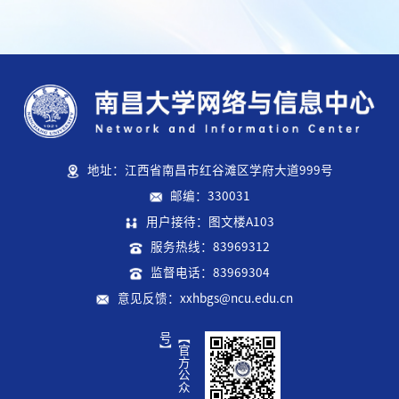
地址：江西省南昌市红谷滩区学府大道999号
邮编：330031
用户接待：图文楼A103
服务热线：83969312
监督电话：83969304
意见反馈：xxhbgs@ncu.edu.cn
】
【
官
方
公
众
号