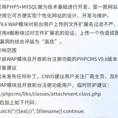
S采用PHP5+MYSQL做为技术基础进行开发，是一
使用它可方便实现个性化网站的设计、开发与维护。
S V9.6 WAP模块对前台用户上传的文件扩展名过滤
用#截断绕过对文件扩展名的验证，上传一个伪造成图片的
该漏洞的综合评级为“高危”。
影响范围
启WAP模块且开放前台注册功能的PHPCMS V9.6版
修复建议
暂未发布任何补丁，CNVD建议用户关注厂商主页，及
WAP模块且开放前台注册功能用户，临时防护建议：
hpcms/libs/classes/attachment.class.php
行后加上如下代码：
atch("/($ext)/i", $filename)) continue: