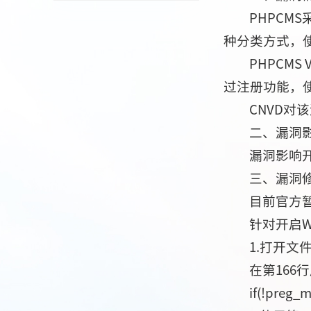
PHPCM
种分类方式，
PHPCM
过注册功能，使
CNVD对
二、漏洞
漏洞影响开
三、漏洞
目前官方
针对开启
1.打开文件/p
在第166
if(!preg_m