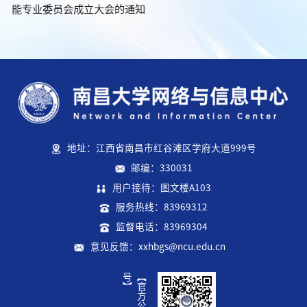
能专业委员会成立大会的通知
地址：江西省南昌市红谷滩区学府大道999号
邮编：330031
用户接待：图文楼A103
服务热线：83969312
监督电话：83969304
意见反馈：xxhbgs@ncu.edu.cn
】
【
官
方
公
众
号