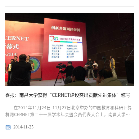
喜报：南昌大学获得“CERNET建设突出贡献先进集体”称号
在2014年11月24日-11月27日北京举办的中国教育和科研计算
机网CERNET第二十一届学术年会暨会员代表大会上，南昌大学被
授予突出贡献先进集体的称号。 南昌大学获得突出贡献先进集体称
2014-11-25
号 颁奖现场 南昌大学1995年接入CERNET，...