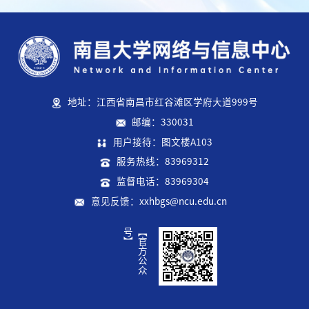
地址：江西省南昌市红谷滩区学府大道999号
邮编：330031
用户接待：图文楼A103
服务热线：83969312
监督电话：83969304
意见反馈：xxhbgs@ncu.edu.cn
】
【
官
方
公
众
号