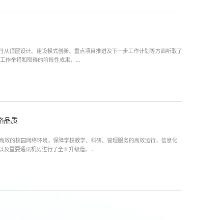
吴丹从顶层设计、建设模式创新、重点项目推进及下一步工作计划等方面听取了
作举措和取得的阶段性成果，...
络品质
高效的校园网络环境，保障学校教学、科研、管理服务的高效运行，信息化
及重要通讯机房进行了全面升级造。...