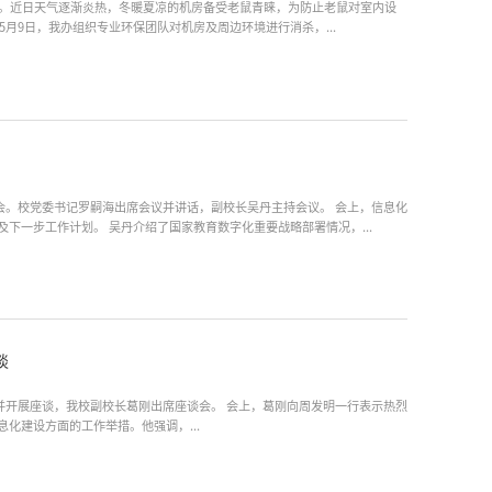
。近日天气逐渐炎热，冬暖夏凉的机房备受老鼠青睐，为防止老鼠对室内设
5月9日，我办组织专业环保团队对机房及周边环境进行消杀，...
党委书记罗嗣海出席会议并讲话，副校长吴丹主持会议。 会上，信息化
下一步工作计划。 吴丹介绍了国家教育数字化重要战略部署情况，...
谈
校长葛刚出席座谈会。 会上，葛刚向周发明一行表示热烈
化建设方面的工作举措。他强调，...