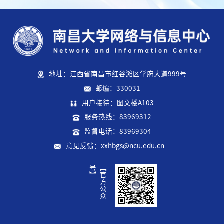
地址：江西省南昌市红谷滩区学府大道999号
邮编：330031
用户接待：图文楼A103
服务热线：83969312
监督电话：83969304
意见反馈：xxhbgs@ncu.edu.cn
】
【
官
方
公
众
号