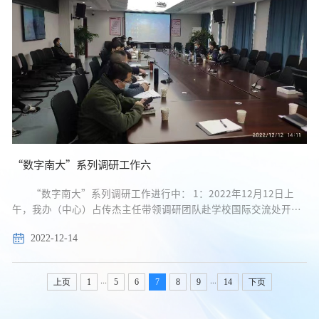
“数字南大”系列调研工作六
“数字南大”系列调研工作进行中： 1：2022年12月12日上
午，我办（中心）占传杰主任带领调研团队赴学校国际交流处开
展“数字南大”规划设计调研工作，国际交流处吴超昭副处长、高
2022-12-14
瑛副处长及主要科室负责人参与调研。占传杰主任先向国际交流处
宣讲了《...
...
...
上页
1
5
6
7
8
9
14
下页