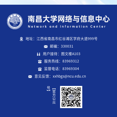
地址：江西省南昌市红谷滩区学府大道999号
邮编：330031
用户接待：图文楼A103
服务热线：83969312
监督电话：83969304
意见反馈：xxhbgs@ncu.edu.cn
】
【
官
方
公
众
号