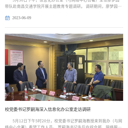
带队赴南昌交通学院开展主题教育专题调研。 调研期间，廖梦园一
行参观了南昌交通学院师生服务中心、教学楼，观看了南昌交通学
2023-06-09
院宣传片，并与南昌交通学院现代教育技术中心主任程学新及相关
科室负责人进行座谈交流。...
校党委书记罗嗣海深入信息化办公室走访调研
5月12日下午5时20分，校党委书记罗嗣海教授来到我办（与网
络中心合署）看望工作人员。 罗嗣海书记先后在综合部、网络服务