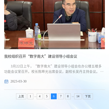
我校组织召开“数字南大”建设领导小组会议
3月22日上午，“数字南大”建设领导小组会在办公楼五楼多
功能会议室召开。校长陈晔光出席会议，副校长吴丹主持会议。 会
议听取了信息化办公室（网络中心）关于《“数字南大”建设实施
2023-03-30
方案》及其调研、编制、论证工作等情况的汇报。...
...
...
上页
1
4
5
6
7
8
14
下页